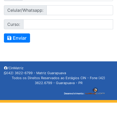
Celular/Whatsapp:
Curso:
Enviar
/CinMatriz
(42) 3622-6799 - Matriz Guarapuava
Todos os Direitos Reservados ao Estágios CIN - Fone (42)
3622.6799 - Guarapuava - PR