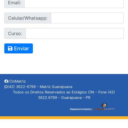
Email:
Celular/Whatsapp:
Curso:
Enviar
/CinMatriz
(42) 3622-6799 - Matriz Guarapuava
Todos os Direitos Reservados ao Estágios CIN - Fone (42)
3622.6799 - Guarapuava - PR